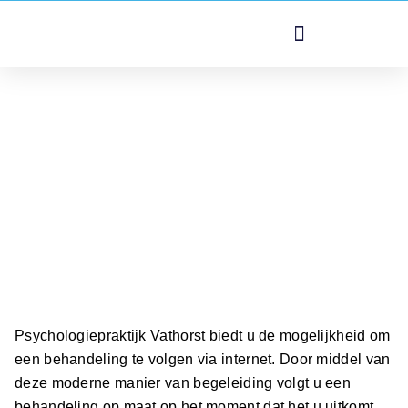
PSYCHOLOGIEPRAKTIJK VATHORST
E-health behandeling
HOME
/
E-HEALTH BEHANDELING
Psychologiepraktijk Vathorst biedt u de mogelijkheid om
een behandeling te volgen via internet. Door middel van
deze moderne manier van begeleiding volgt u een
behandeling op maat op het moment dat het u uitkomt.